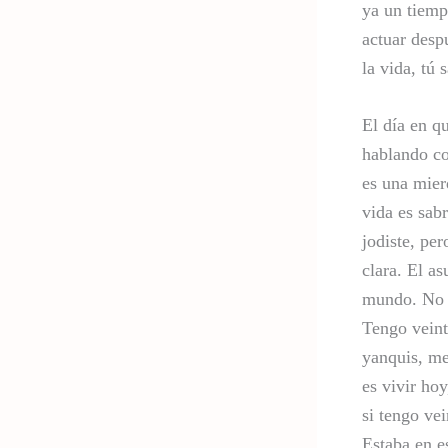
ya un tiemp
actuar desp
la vida, tú
El día en qu
hablando co
es una mier
vida es sab
jodiste, pe
clara. El as
mundo. No m
Tengo veint
yanquis, me
es vivir hoy
si tengo vei
Estaba en e