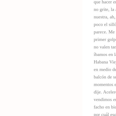
que hacer e
no grite, la
nuestra, ah
poco el sill
parece. Me r
primer golp
no valen ta
íbamos en l
Habana Viej
en medio de
balcón de s
momentos en
dije. Acele
vendimos en
facho en bic
por cuál es