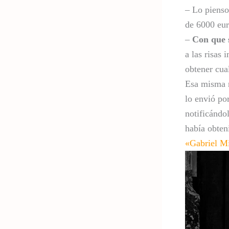
– Lo pienso
de 6000 eur
–
Con que 
a las risas 
obtener cua
Esa misma 
lo envió po
notificándo
había obten
«Gabriel Mi