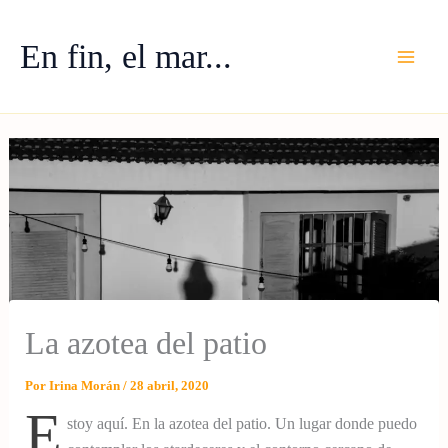
Ir
al
En fin, el mar...
contenido
La azotea del patio
Por
Irina Morán
/
28 abril, 2020
E
stoy aquí. En la azotea del patio. Un lugar donde puedo