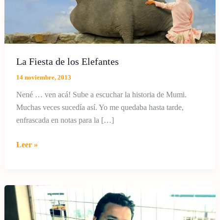
La Fiesta de los Elefantes
14 noviembre, 2013
Nené … ven acá! Sube a escuchar la historia de Mumi.
Muchas veces sucedía así. Yo me quedaba hasta tarde,
enfrascada en notas para la […]
La
Leer »
Fiesta
de
los
Elefantes