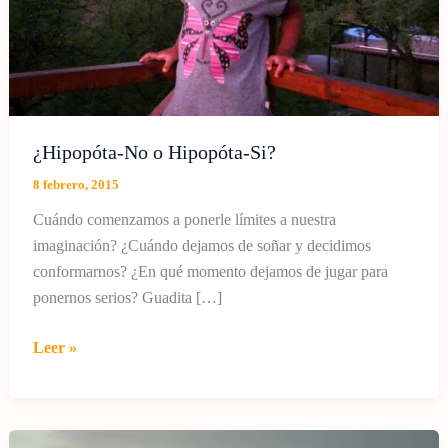
¿Hipopóta-No o Hipopóta-Si?
8 febrero, 2015
Cuándo comenzamos a ponerle límites a nuestra
imaginación? ¿Cuándo dejamos de soñar y decidimos
conformarnos? ¿En qué momento dejamos de jugar para
ponernos serios? Guadita […]
¿Hipopóta-
Leer »
No
o
Hipopóta-