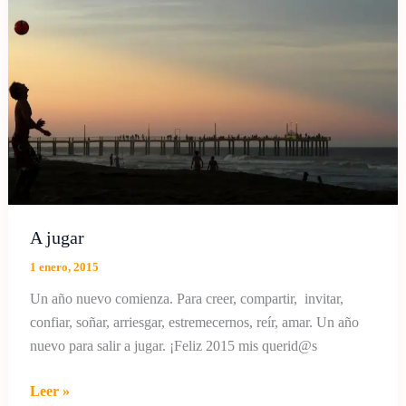
Si?
A jugar
1 enero, 2015
Un año nuevo comienza. Para creer, compartir, invitar,
confiar, soñar, arriesgar, estremecernos, reír, amar. Un año
nuevo para salir a jugar. ¡Feliz 2015 mis querid@s
A
Leer »