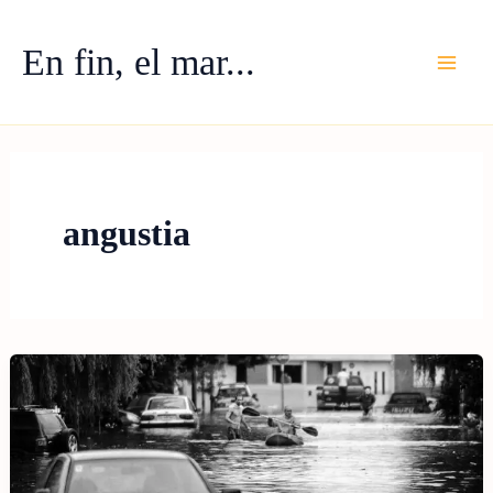
Ir
al
En fin, el mar...
contenido
angustia