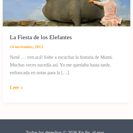
La Fiesta de los Elefantes
14 noviembre, 2013
Nené … ven acá! Sube a escuchar la historia de Mumi.
Muchas veces sucedía así. Yo me quedaba hasta tarde,
enfrascada en notas para la […]
La
Leer »
Fiesta
de
los
Elefantes
Todos los derechos © 2026 En fin, el mar...