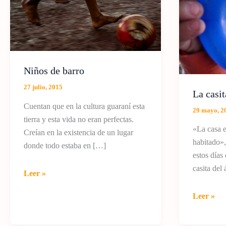
Niños de barro
27 julio, 2015
La casit
Cuentan que en la cultura guaraní esta
29 mayo, 2
tierra y esta vida no eran perfectas.
«La casa e
Creían en la existencia de un lugar
habitado»,
donde todo estaba en […]
estos días
casita del 
Niños
Leer »
de
La
Leer »
barro
casita
del