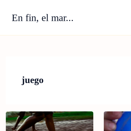
Ir
al
En fin, el mar...
contenido
juego