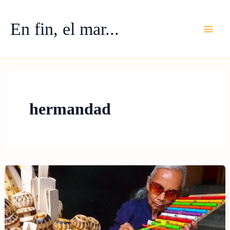
Ir
al
En fin, el mar...
contenido
hermandad